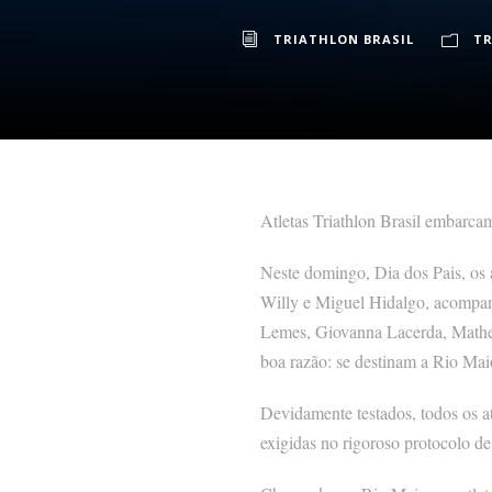
TRIATHLON BRASIL
TR
Atletas Triathlon Brasil embarcam
Neste domingo, Dia dos Pais, os 
Willy e Miguel Hidalgo, acompanh
Lemes, Giovanna Lacerda, Matheu
boa razão: se destinam a Rio Mai
Devidamente testados, todos os a
exigidas no rigoroso protocolo d