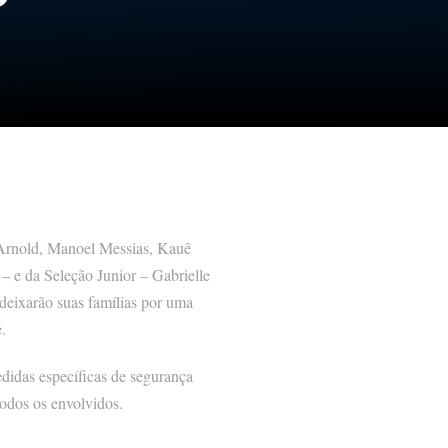
r Arnold, Manoel Messias, Kauê
– e da Seleção Junior – Gabrielle
deixarão suas famílias por uma
.
didas específicas de segurança
odos os envolvidos.