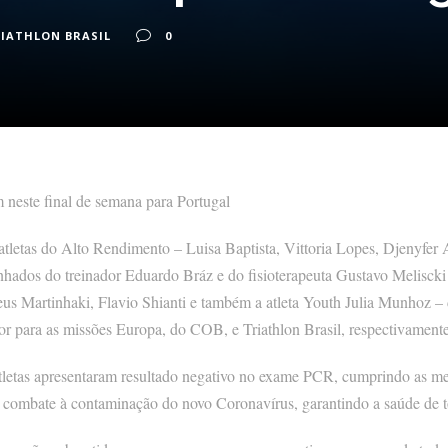
IATHLON BRASIL
0
 neste final de semana para Portugal
atletas do Alto Rendimento – Luisa Baptista, Vittoria Lopes, Djenyfe
ados do treinador Eduardo Bráz e do fisioterapeuta Gustavo Meliscki 
s Martinhaki, Flavio Shianti e também a atleta Youth Julia Munhoz – 
or para as missões Europa, do COB, e Triathlon Brasil, respectivamente
tletas apresentaram resultado negativo no exame PCR, cumprindo as me
e combate à contaminação do novo Coronavírus, garantindo a saúde de t