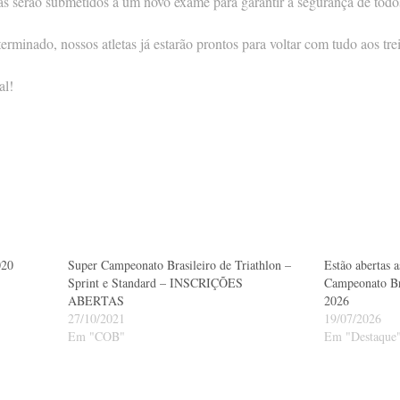
s serão submetidos a um novo exame para garantir a segurança de todo
rminado, nossos atletas já estarão prontos para voltar com tudo aos tre
al!
020
Super Campeonato Brasileiro de Triathlon –
Estão abertas a
Sprint e Standard – INSCRIÇÕES
Campeonato Bra
ABERTAS
2026
27/10/2021
19/07/2026
Em "COB"
Em "Destaque