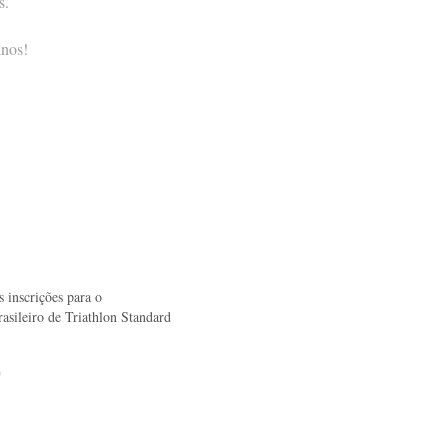
s.
inos!
s inscrições para o
sileiro de Triathlon Standard
"