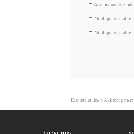
Save my name, email, 
Notifique-me sobre n
Notifique-me sobre n
Este site utiliza o Akismet para 
SOBRE NÓS
PO