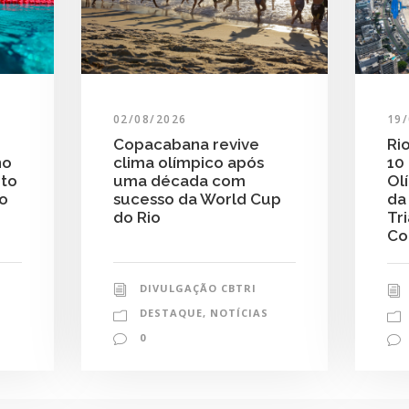
19
02/08/2026
Ri
Copacabana revive
10
clima olímpico após
no
Ol
uma década com
nto
da
sucesso da World Cup
do
Tr
do Rio
Co
DIVULGAÇÃO CBTRI
DESTAQUE
,
NOTÍCIAS
0