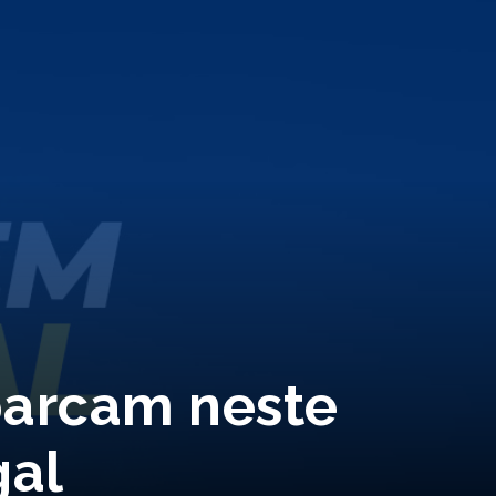
mbarcam neste
gal