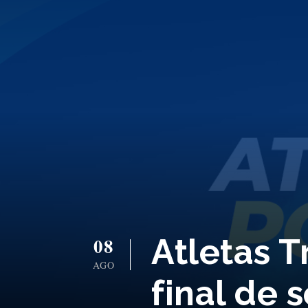
Atletas T
08
AGO
final de 