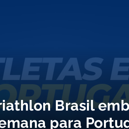
riathlon Brasil e
semana para Portu