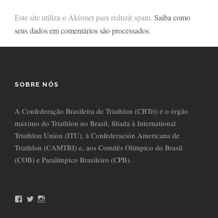
Este site utiliza o Akismet para reduzir spam.
Saiba como
seus dados em comentários são processados
.
SOBRE NÓS
A Confederação Brasileira de Triathlon (CBTri) é o órgão
máximo do Triathlon no Brasil, filiada à International
Triathlon Union (ITU), à Confederación Americana de
Triathlon (CAMTRI) e, aos Comitês Olímpico do Brasil
(COB) e Paralímpico Brasileiro (CPB).
F
T
I
a
w
n
c
i
s