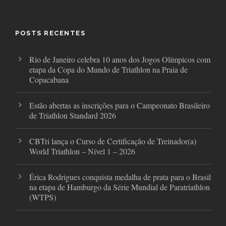
e
t
t
b
t
a
o
e
g
o
r
r
POSTS RECENTES
k
a
m
Rio de Janeiro celebra 10 anos dos Jogos Olímpicos com
etapa da Copa do Mundo de Triathlon na Praia de
Copacabana
Estão abertas as inscrições para o Campeonato Brasileiro
de Triathlon Standard 2026
CBTri lança o Curso de Certificação de Treinador(a)
World Triathlon – Nível 1 – 2026
Érica Rodrigues conquista medalha de prata para o Brasil
na etapa de Hamburgo da Série Mundial de Paratriathlon
(WTPS)