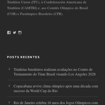
Triathlon Union (ITU), à Confederación Americana de
Triathlon (CAMTRI) e, aos Comitês Olímpico do Brasil
(COB) e Paralímpico Brasileiro (CPB).
F
T
I
a
w
n
c
i
s
e
t
t
b
t
a
o
e
g
o
r
r
POSTS RECENTES
k
a
m
Triatletas brasileiros realizam avaliações no Centro de
Treinamento do Time Brasil visando Los Angeles 2028
Copacabana revive clima olímpico após uma década com
sucesso da World Cup do Rio
Rio de Janeiro celebra 10 anos dos Jogos Olímpicos com