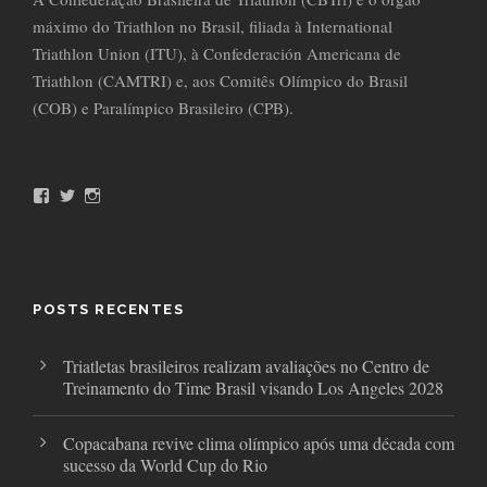
máximo do Triathlon no Brasil, filiada à International
Triathlon Union (ITU), à Confederación Americana de
Triathlon (CAMTRI) e, aos Comitês Olímpico do Brasil
(COB) e Paralímpico Brasileiro (CPB).
F
T
I
a
w
n
c
i
s
e
t
t
b
t
a
o
e
g
o
r
r
POSTS RECENTES
k
a
m
Triatletas brasileiros realizam avaliações no Centro de
Treinamento do Time Brasil visando Los Angeles 2028
Copacabana revive clima olímpico após uma década com
sucesso da World Cup do Rio