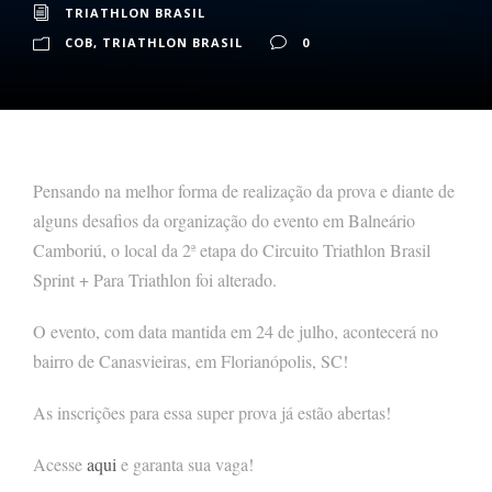
TRIATHLON BRASIL
COB
,
TRIATHLON BRASIL
0
Pensando na melhor forma de realização da prova e diante de
alguns desafios da organização do evento em Balneário
Camboriú, o local da 2ª etapa do Circuito Triathlon Brasil
Sprint + Para Triathlon foi alterado.
O evento, com data mantida em 24 de julho, acontecerá no
bairro de Canasvieiras, em Florianópolis, SC!
As inscrições para essa super prova já estão abertas!
Acesse
aqui
e garanta sua vaga!