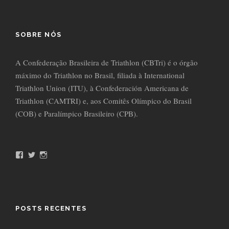
SOBRE NÓS
A Confederação Brasileira de Triathlon (CBTri) é o órgão
máximo do Triathlon no Brasil, filiada à International
Triathlon Union (ITU), à Confederación Americana de
Triathlon (CAMTRI) e, aos Comitês Olímpico do Brasil
(COB) e Paralímpico Brasileiro (CPB).
F
T
I
a
w
n
c
i
s
e
t
t
b
t
a
o
e
g
o
r
r
POSTS RECENTES
k
a
m