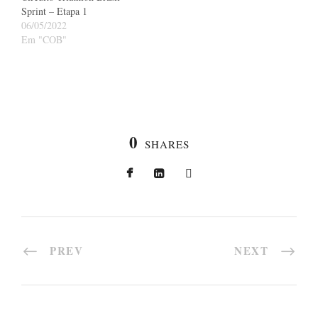
Sprint – Etapa 1
06/05/2022
Em "COB"
0
SHARES
PREV
NEXT