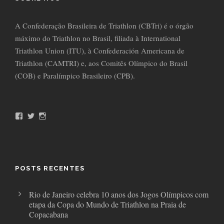
A Confederação Brasileira de Triathlon (CBTri) é o órgão
máximo do Triathlon no Brasil, filiada à International
Triathlon Union (ITU), à Confederación Americana de
Triathlon (CAMTRI) e, aos Comitês Olímpico do Brasil
(COB) e Paralímpico Brasileiro (CPB).
F
T
I
a
w
n
c
i
s
e
t
t
b
t
a
o
e
g
o
r
r
POSTS RECENTES
k
a
m
Rio de Janeiro celebra 10 anos dos Jogos Olímpicos com
etapa da Copa do Mundo de Triathlon na Praia de
Copacabana