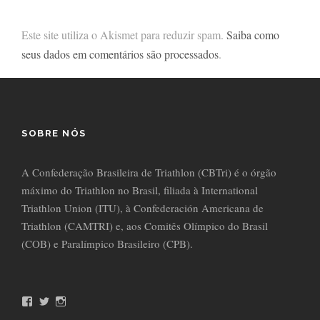
Este site utiliza o Akismet para reduzir spam.
Saiba como
seus dados em comentários são processados
.
SOBRE NÓS
A Confederação Brasileira de Triathlon (CBTri) é o órgão
máximo do Triathlon no Brasil, filiada à International
Triathlon Union (ITU), à Confederación Americana de
Triathlon (CAMTRI) e, aos Comitês Olímpico do Brasil
(COB) e Paralímpico Brasileiro (CPB).
F
T
I
a
w
n