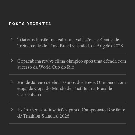
c
i
s
e
t
t
b
t
a
o
e
g
o
r
r
POSTS RECENTES
k
a
m
Triatletas brasileiros realizam avaliações no Centro de
Treinamento do Time Brasil visando Los Angeles 2028
Copacabana revive clima olímpico após uma década com
sucesso da World Cup do Rio
Rio de Janeiro celebra 10 anos dos Jogos Olímpicos com
etapa da Copa do Mundo de Triathlon na Praia de
Copacabana
Estão abertas as inscrições para o Campeonato Brasileiro
de Triathlon Standard 2026