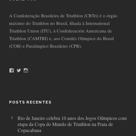
A Confederação Brasileira de Triathlon (CBTri) é o órgão
máximo do Triathlon no Brasil, filiada à International
Triathlon Union (ITU), à Confederación Americana de
Triathlon (CAMTRI) e, aos Comitês Olímpico do Brasil
(COB) e Paralímpico Brasileiro (CPB).
F
T
I
a
w
n
c
i
s
e
t
t
b
t
a
o
e
g
o
r
r
POSTS RECENTES
k
a
m
Rio de Janeiro celebra 10 anos dos Jogos Olímpicos com
etapa da Copa do Mundo de Triathlon na Praia de
Copacabana