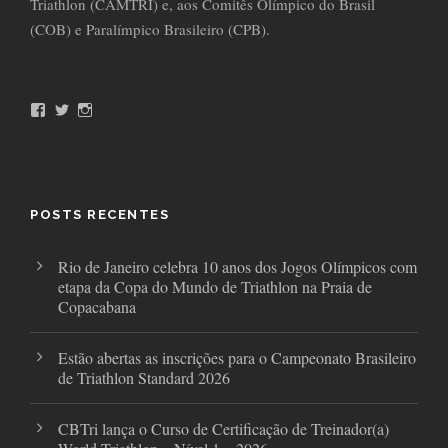
Triathlon (CAMTRI) e, aos Comitês Olímpico do Brasil
(COB) e Paralímpico Brasileiro (CPB).
F
T
I
a
w
n
c
i
s
e
t
t
b
t
a
o
e
g
o
r
r
POSTS RECENTES
k
a
m
Rio de Janeiro celebra 10 anos dos Jogos Olímpicos com
etapa da Copa do Mundo de Triathlon na Praia de
Copacabana
Estão abertas as inscrições para o Campeonato Brasileiro
de Triathlon Standard 2026
CBTri lança o Curso de Certificação de Treinador(a)