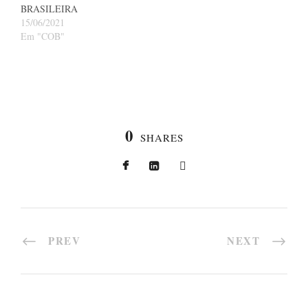
BRASILEIRA
15/06/2021
Em "COB"
0
SHARES
PREV
NEXT