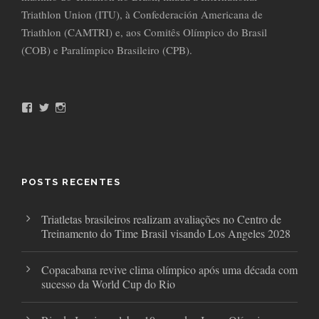
Triathlon Union (ITU), à Confederación Americana de
Triathlon (CAMTRI) e, aos Comitês Olímpico do Brasil
(COB) e Paralímpico Brasileiro (CPB).
F
T
I
a
w
n
c
i
s
e
t
t
b
t
a
o
e
g
o
r
r
POSTS RECENTES
k
a
m
Triatletas brasileiros realizam avaliações no Centro de
Treinamento do Time Brasil visando Los Angeles 2028
Copacabana revive clima olímpico após uma década com
sucesso da World Cup do Rio