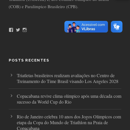
(COB) e Paralímpico Brasileiro (CPB).
F
T
I
a
w
n
c
i
s
e
t
t
b
t
a
o
e
g
o
r
r
POSTS RECENTES
k
a
m
Triatletas brasileiros realizam avaliações no Centro de
Treinamento do Time Brasil visando Los Angeles 2028
Copacabana revive clima olímpico após uma década com
sucesso da World Cup do Rio
Rio de Janeiro celebra 10 anos dos Jogos Olímpicos com
etapa da Copa do Mundo de Triathlon na Praia de
Copacabana