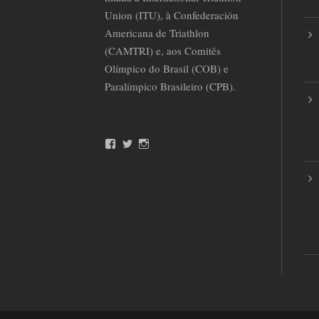
Union (ITU), à Confederación
Americana de Triathlon
(CAMTRI) e, aos Comitês
Olímpico do Brasil (COB) e
Paralímpico Brasileiro (CPB).
F
T
I
a
w
n
c
i
s
e
t
t
b
t
a
o
e
g
o
r
r
k
a
m