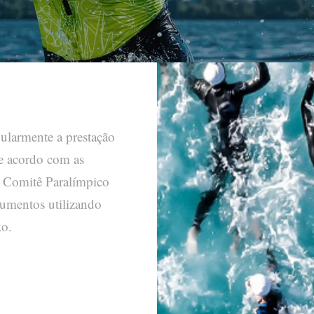
gularmente a prestação
de acordo com as
 Comitê Paralímpico
cumentos utilizando
xo.