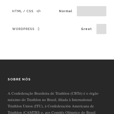
HTML / CSS
Normal
WORDPRESS
Great
SOBRE NÓS
A Confederação Brasileira de Triathlon (CBTri) é o órgão
máximo do Triathlon no Brasil, filiada à International
Triathlon Union (ITU), à Confederación Americana de
Triathlon (CAMTRI) e, aos Comitês Olímpico do Brasil