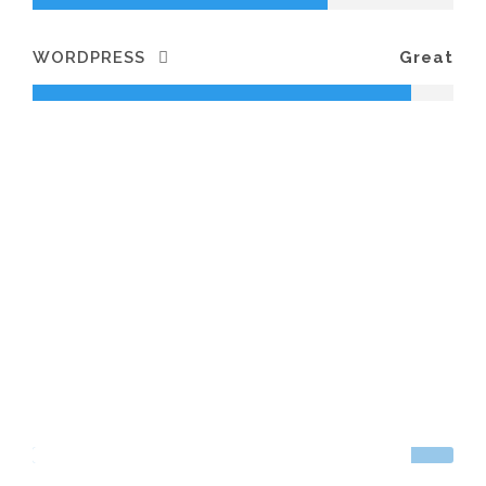
WORDPRESS
Great
MEDIUM SIZE / ROUND
PHOTOSHOP
90%