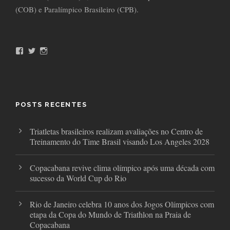
(COB) e Paralímpico Brasileiro (CPB).
F
T
I
a
w
n
c
i
s
e
t
t
b
t
a
o
e
g
o
r
r
POSTS RECENTES
k
a
m
Triatletas brasileiros realizam avaliações no Centro de
Treinamento do Time Brasil visando Los Angeles 2028
Copacabana revive clima olímpico após uma década com
sucesso da World Cup do Rio
Rio de Janeiro celebra 10 anos dos Jogos Olímpicos com
etapa da Copa do Mundo de Triathlon na Praia de
Copacabana