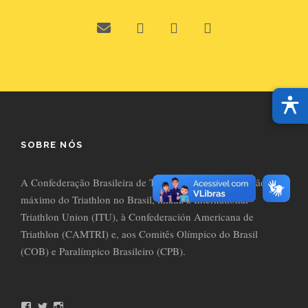
SOBRE NÓS
A Confederação Brasileira de Triathlon (CBTri) é o órgão
máximo do Triathlon no Brasil, filiada à International
Triathlon Union (ITU), à Confederación Americana de
Triathlon (CAMTRI) e, aos Comitês Olímpico do Brasil
(COB) e Paralímpico Brasileiro (CPB).
F
T
I