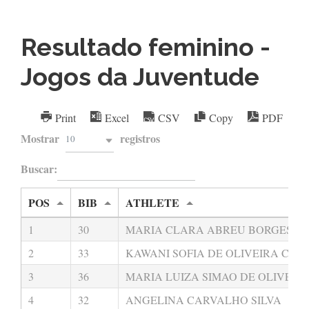
Resultado feminino -
Jogos da Juventude
Print
Excel
CSV
Copy
PDF
Mostrar
registros
10
Buscar:
POS
BIB
ATHLETE
1
30
MARIA CLARA ABREU BORGES C
2
33
KAWANI SOFIA DE OLIVEIRA CAR
3
36
MARIA LUIZA SIMAO DE OLIVEIR
4
32
ANGELINA CARVALHO SILVA