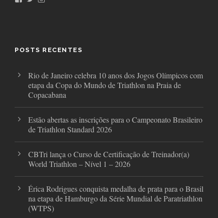
a
w
n
c
i
s
e
t
t
b
t
a
o
e
g
o
r
r
POSTS RECENTES
k
a
m
Rio de Janeiro celebra 10 anos dos Jogos Olímpicos com
etapa da Copa do Mundo de Triathlon na Praia de
Copacabana
Estão abertas as inscrições para o Campeonato Brasileiro
de Triathlon Standard 2026
CBTri lança o Curso de Certificação de Treinador(a)
World Triathlon – Nível 1 – 2026
Érica Rodrigues conquista medalha de prata para o Brasil
na etapa de Hamburgo da Série Mundial de Paratriathlon
(WTPS)