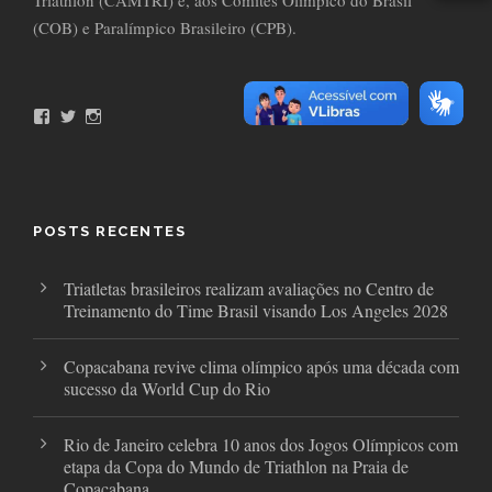
Triathlon (CAMTRI) e, aos Comitês Olímpico do Brasil
(COB) e Paralímpico Brasileiro (CPB).
F
T
I
a
w
n
c
i
s
e
t
t
b
t
a
o
e
g
o
r
r
POSTS RECENTES
k
a
m
Triatletas brasileiros realizam avaliações no Centro de
Treinamento do Time Brasil visando Los Angeles 2028
Copacabana revive clima olímpico após uma década com
sucesso da World Cup do Rio
Rio de Janeiro celebra 10 anos dos Jogos Olímpicos com
etapa da Copa do Mundo de Triathlon na Praia de
Copacabana