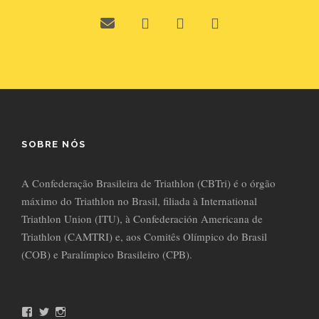
SOBRE NÓS
A Confederação Brasileira de Triathlon (CBTri) é o órgão
máximo do Triathlon no Brasil, filiada à International
Triathlon Union (ITU), à Confederación Americana de
Triathlon (CAMTRI) e, aos Comitês Olímpico do Brasil
(COB) e Paralímpico Brasileiro (CPB).
F
T
I