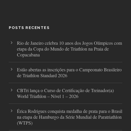
a
w
n
c
i
s
e
t
t
b
t
a
o
e
g
o
r
r
POSTS RECENTES
k
a
m
Rio de Janeiro celebra 10 anos dos Jogos Olímpicos com
etapa da Copa do Mundo de Triathlon na Praia de
Copacabana
Estão abertas as inscrições para o Campeonato Brasileiro
de Triathlon Standard 2026
CBTri lança o Curso de Certificação de Treinador(a)
World Triathlon – Nível 1 – 2026
Érica Rodrigues conquista medalha de prata para o Brasil
na etapa de Hamburgo da Série Mundial de Paratriathlon
(WTPS)