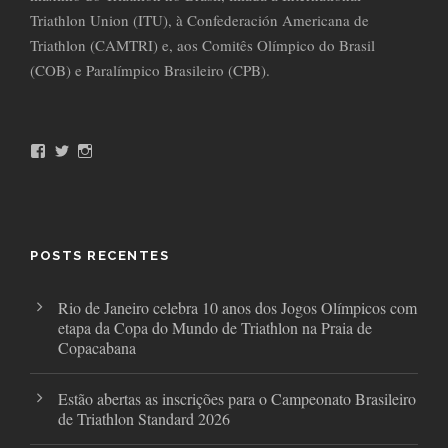
Triathlon Union (ITU), à Confederación Americana de
Triathlon (CAMTRI) e, aos Comitês Olímpico do Brasil
(COB) e Paralímpico Brasileiro (CPB).
F
T
I
a
w
n
c
i
s
e
t
t
b
t
a
o
e
g
o
r
r
POSTS RECENTES
k
a
m
Rio de Janeiro celebra 10 anos dos Jogos Olímpicos com
etapa da Copa do Mundo de Triathlon na Praia de
Copacabana
Estão abertas as inscrições para o Campeonato Brasileiro
de Triathlon Standard 2026