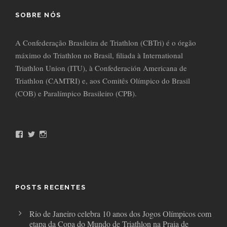
SOBRE NÓS
A Confederação Brasileira de Triathlon (CBTri) é o órgão
máximo do Triathlon no Brasil, filiada à International
Triathlon Union (ITU), à Confederación Americana de
Triathlon (CAMTRI) e, aos Comitês Olímpico do Brasil
(COB) e Paralímpico Brasileiro (CPB).
F
T
I
a
w
n
c
i
s
e
t
t
b
t
a
o
e
g
o
r
r
POSTS RECENTES
k
a
m
Rio de Janeiro celebra 10 anos dos Jogos Olímpicos com
etapa da Copa do Mundo de Triathlon na Praia de