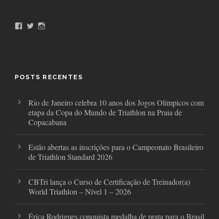
F
T
I
a
w
n
c
i
s
e
t
t
b
t
a
o
e
g
o
r
r
POSTS RECENTES
k
a
m
Rio de Janeiro celebra 10 anos dos Jogos Olímpicos com
etapa da Copa do Mundo de Triathlon na Praia de
Copacabana
Estão abertas as inscrições para o Campeonato Brasileiro
de Triathlon Standard 2026
CBTri lança o Curso de Certificação de Treinador(a)
World Triathlon – Nível 1 – 2026
Érica Rodrigues conquista medalha de prata para o Brasil