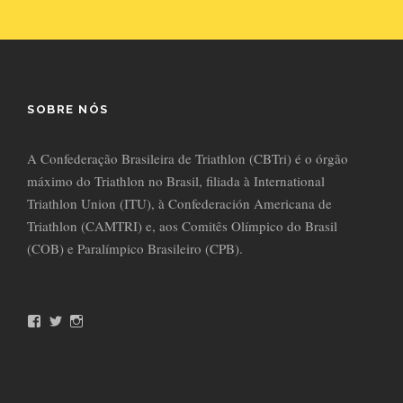
SOBRE NÓS
A Confederação Brasileira de Triathlon (CBTri) é o órgão
máximo do Triathlon no Brasil, filiada à International
Triathlon Union (ITU), à Confederación Americana de
Triathlon (CAMTRI) e, aos Comitês Olímpico do Brasil
(COB) e Paralímpico Brasileiro (CPB).
F
T
I
a
w
n
c
i
s
e
t
t
b
t
a
o
e
g