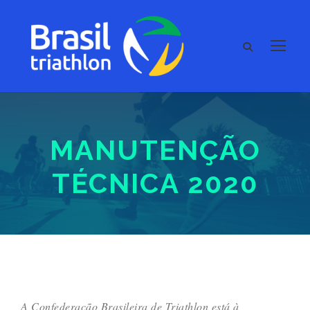
MANUTENÇÃO
TÉCNICA 2020
A Confederação Brasileira de Triathlon está à