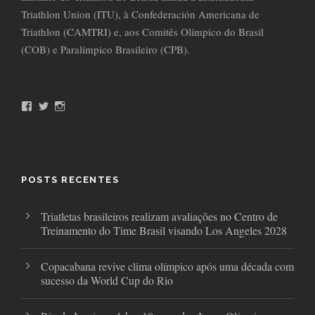
Triathlon Union (ITU), à Confederación Americana de
Triathlon (CAMTRI) e, aos Comitês Olímpico do Brasil
(COB) e Paralímpico Brasileiro (CPB).
F
T
I
a
w
n
c
i
s
e
t
t
b
t
a
o
e
g
o
r
r
POSTS RECENTES
k
a
m
Triatletas brasileiros realizam avaliações no Centro de
Treinamento do Time Brasil visando Los Angeles 2028
Copacabana revive clima olímpico após uma década com
sucesso da World Cup do Rio