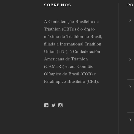
SOBRE NÓS
PO
A Confederação Brasileira de
Triathlon (CBTri) é o órgão
máximo do Triathlon no Brasil,
filiada à International Triathlon
Union (ITU), à Confederación
Americana de Triathlon
(CAMTRI) e, aos Comitês
Olímpico do Brasil (COB) e
Paralímpico Brasileiro (CPB).
F
T
I
a
w
n
c
i
s
e
t
t
b
t
a
o
e
g
o
r
r