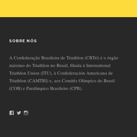
SOBRE NÓS
A Confederação Brasileira de Triathlon (CBTri) é o órgão
máximo do Triathlon no Brasil, filiada à International
Triathlon Union (ITU), à Confederación Americana de
Triathlon (CAMTRI) e, aos Comitês Olímpico do Brasil
(COB) e Paralímpico Brasileiro (CPB).
F
T
I
a
w
n
c
i
s
e
t
t
b
t
a