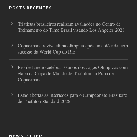
o
e
g
o
r
r
POSTS RECENTES
k
a
m
Triatletas brasileiros realizam avaliações no Centro de
Treinamento do Time Brasil visando Los Angeles 2028
Copacabana revive clima olímpico após uma década com
sucesso da World Cup do Rio
Rio de Janeiro celebra 10 anos dos Jogos Olímpicos com
etapa da Copa do Mundo de Triathlon na Praia de
Copacabana
Estão abertas as inscrições para o Campeonato Brasileiro
de Triathlon Standard 2026
NEWSLETTER