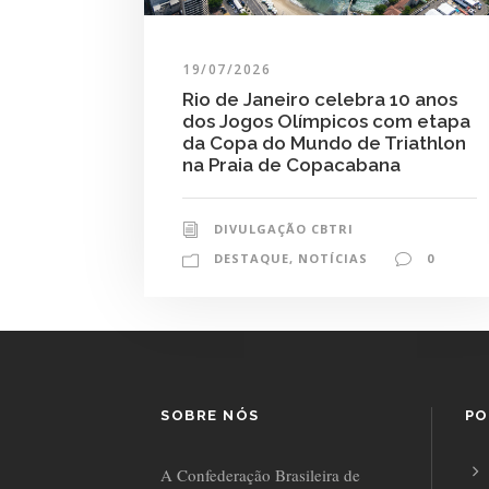
19/07/2026
Rio de Janeiro celebra 10 anos
dos Jogos Olímpicos com etapa
da Copa do Mundo de Triathlon
na Praia de Copacabana
DIVULGAÇÃO CBTRI
DESTAQUE
,
NOTÍCIAS
0
SOBRE NÓS
PO
A Confederação Brasileira de