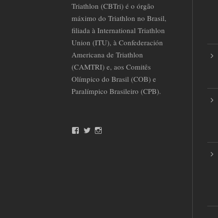
Triathlon (CBTri) é o órgão
máximo do Triathlon no Brasil,
filiada à International Triathlon
Union (ITU), à Confederación
Americana de Triathlon
(CAMTRI) e, aos Comitês
Olímpico do Brasil (COB) e
Paralímpico Brasileiro (CPB).
F
T
I
a
w
n
c
i
s
e
t
t
b
t
a
o
e
g
o
r
r
k
a
m