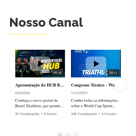
Nosso Canal
09:48
19:11
Apresentação do HUB Brasil Triathlon
Congresso Técnico - World Cup Florianópolis 2025 - Sprint Experience
6/16/2026
11/12/2025
1
Conheça o novo portal da
Confira todas as informações
C
Brasil Triathlon, que permite
sobre o World Cup Sprint
s
acompanhar em tempo real os
Experience 2025, que será
B
89 Visualizações
•
8 Gostos
408 Visualizações
•
14 Gostos
5
atletas, rankings, próximas
realizado neste domingo, 16
T
•
1 Comentários
•
0 Comentários
•
provas e notícias da Seleção
de novembro, em
r
Brasileira de Triathlon —
Florianópolis (SC).
n
Olímpica e Paralímpica, rumo
(
1
2