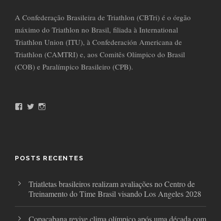
A Confederação Brasileira de Triathlon (CBTri) é o órgão
máximo do Triathlon no Brasil, filiada à International
Triathlon Union (ITU), à Confederación Americana de
Triathlon (CAMTRI) e, aos Comitês Olímpico do Brasil
(COB) e Paralímpico Brasileiro (CPB).
F
T
I
a
w
n
c
i
s
e
t
t
b
t
a
o
e
g
o
r
r
POSTS RECENTES
k
a
m
Triatletas brasileiros realizam avaliações no Centro de
Treinamento do Time Brasil visando Los Angeles 2028
Copacabana revive clima olímpico após uma década com