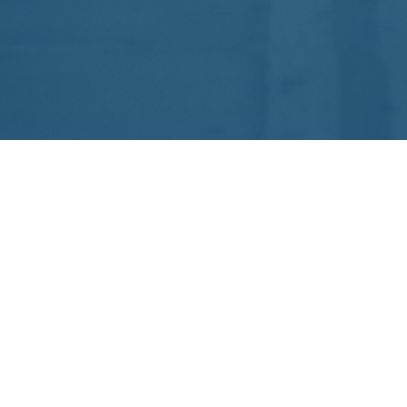
SOBRE NÓS
A Confederação Brasileira de Triathlon (CBTri) é o órgão
máximo do Triathlon no Brasil, filiada à International
Triathlon Union (ITU), à Confederación Americana de
Triathlon (CAMTRI) e, aos Comitês Olímpico do Brasil
(COB) e Paralímpico Brasileiro (CPB).