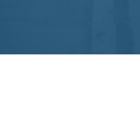
SOBRE NÓS
A Confederação Brasileira de Triathlon (CBTri) é o órgão
máximo do Triathlon no Brasil, filiada à International
Triathlon Union (ITU), à Confederación Americana de
Triathlon (CAMTRI) e, aos Comitês Olímpico do Brasil
(COB) e Paralímpico Brasileiro (CPB).