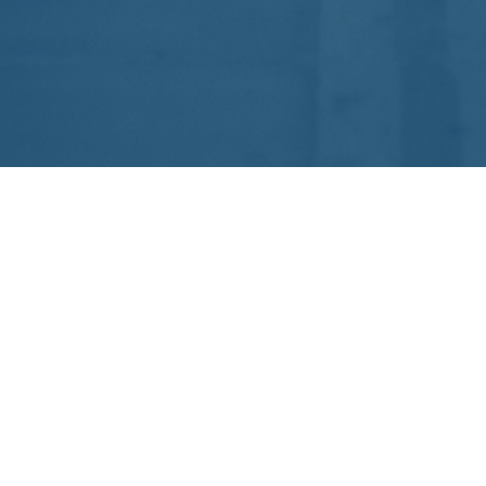
SOBRE NÓS
A Confederação Brasileira de Triathlon (CBTri) é o órgão
máximo do Triathlon no Brasil, filiada à International
Triathlon Union (ITU), à Confederación Americana de
Triathlon (CAMTRI) e, aos Comitês Olímpico do Brasil
(COB) e Paralímpico Brasileiro (CPB).