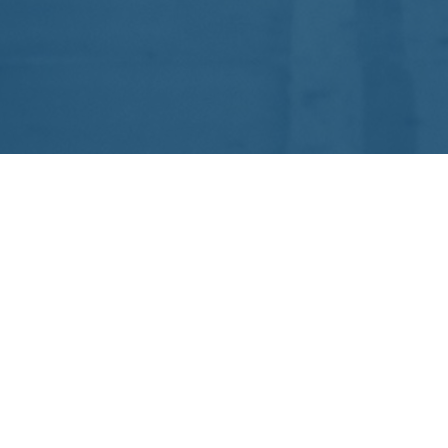
SOBRE NÓS
A Confederação Brasileira de Triathlon (CBTri) é o órgão
máximo do Triathlon no Brasil, filiada à International
Triathlon Union (ITU), à Confederación Americana de
Triathlon (CAMTRI) e, aos Comitês Olímpico do Brasil
(COB) e Paralímpico Brasileiro (CPB).