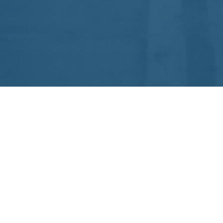
SOBRE NÓS
A Confederação Brasileira de Triathlon (CBTri) é o órgão
máximo do Triathlon no Brasil, filiada à International
Triathlon Union (ITU), à Confederación Americana de
Triathlon (CAMTRI) e, aos Comitês Olímpico do Brasil
(COB) e Paralímpico Brasileiro (CPB).