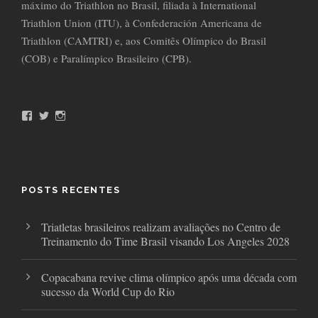
máximo do Triathlon no Brasil, filiada à International
Triathlon Union (ITU), à Confederación Americana de
Triathlon (CAMTRI) e, aos Comitês Olímpico do Brasil
(COB) e Paralímpico Brasileiro (CPB).
F
T
I
a
w
n
c
i
s
e
t
t
b
t
a
o
e
g
o
r
r
POSTS RECENTES
k
a
m
Triatletas brasileiros realizam avaliações no Centro de
Treinamento do Time Brasil visando Los Angeles 2028
Copacabana revive clima olímpico após uma década com
sucesso da World Cup do Rio