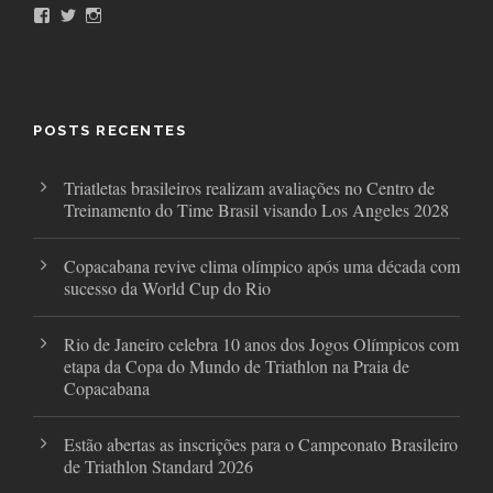
F
T
I
a
w
n
c
i
s
e
t
t
b
t
a
o
e
g
o
r
r
POSTS RECENTES
k
a
m
Triatletas brasileiros realizam avaliações no Centro de
Treinamento do Time Brasil visando Los Angeles 2028
Copacabana revive clima olímpico após uma década com
sucesso da World Cup do Rio
Rio de Janeiro celebra 10 anos dos Jogos Olímpicos com
etapa da Copa do Mundo de Triathlon na Praia de
Copacabana
Estão abertas as inscrições para o Campeonato Brasileiro
de Triathlon Standard 2026