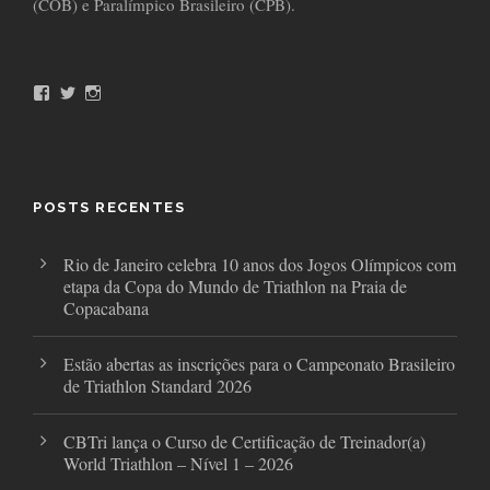
(COB) e Paralímpico Brasileiro (CPB).
F
T
I
a
w
n
c
i
s
e
t
t
b
t
a
o
e
g
o
r
r
POSTS RECENTES
k
a
m
Rio de Janeiro celebra 10 anos dos Jogos Olímpicos com
etapa da Copa do Mundo de Triathlon na Praia de
Copacabana
Estão abertas as inscrições para o Campeonato Brasileiro
de Triathlon Standard 2026
CBTri lança o Curso de Certificação de Treinador(a)
World Triathlon – Nível 1 – 2026