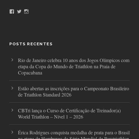
F
T
I
a
w
n
c
i
s
e
t
t
b
t
a
o
e
g
o
r
r
POSTS RECENTES
k
a
m
Rio de Janeiro celebra 10 anos dos Jogos Olímpicos com
etapa da Copa do Mundo de Triathlon na Praia de
Copacabana
Estão abertas as inscrições para o Campeonato Brasileiro
de Triathlon Standard 2026
CBTri lança o Curso de Certificação de Treinador(a)
World Triathlon – Nível 1 – 2026
Érica Rodrigues conquista medalha de prata para o Brasil
na etapa de Hamburgo da Série Mundial de Paratriathlon