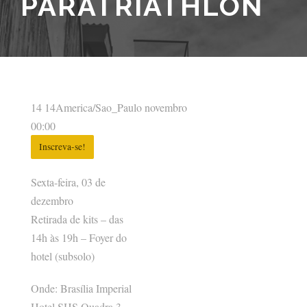
PARATRIATHLON
14 14America/Sao_Paulo novembro
00:00
Inscreva-se!
Sexta-feira, 03 de
dezembro
Retirada de kits – das
14h às 19h – Foyer do
hotel (subsolo)
Onde: Brasília Imperial
Hotel SHS Quadra 3,