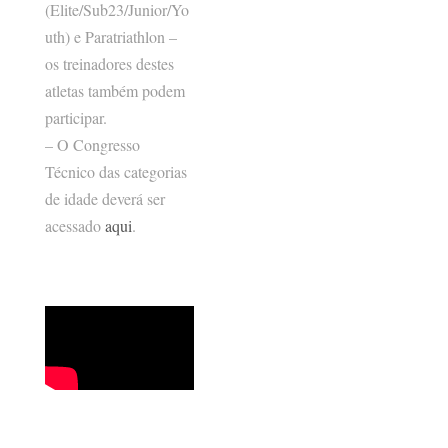
(Elite/Sub23/Junior/Yo
uth) e Paratriathlon –
os treinadores destes
atletas também podem
participar.
– O Congresso
Técnico das categorias
de idade deverá ser
acessado
aqui
.