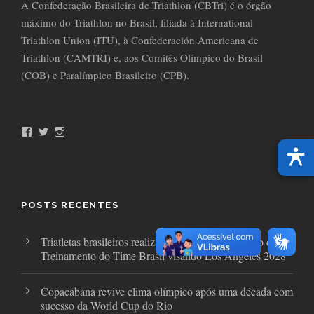
A Confederação Brasileira de Triathlon (CBTri) é o órgão
máximo do Triathlon no Brasil, filiada à International
Triathlon Union (ITU), à Confederación Americana de
Triathlon (CAMTRI) e, aos Comitês Olímpico do Brasil
(COB) e Paralímpico Brasileiro (CPB).
F
T
I
a
w
n
c
i
s
e
t
t
b
t
a
o
e
g
o
r
r
POSTS RECENTES
k
a
m
Triatletas brasileiros realizam avaliações no Centro de
Treinamento do Time Brasil visando Los Angeles 2028
Copacabana revive clima olímpico após uma década com
sucesso da World Cup do Rio