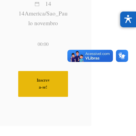
14
14America/Sao_Pau
lo novembro
00:00
Inscrev
a-se!