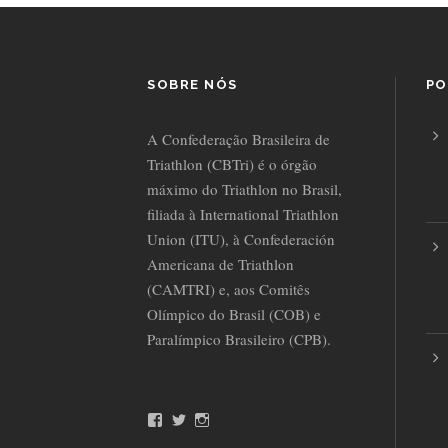
SOBRE NÓS
PO
A Confederação Brasileira de
Triathlon (CBTri) é o órgão
máximo do Triathlon no Brasil,
filiada à International Triathlon
Union (ITU), à Confederación
Americana de Triathlon
(CAMTRI) e, aos Comitês
Olímpico do Brasil (COB) e
Paralímpico Brasileiro (CPB).
F
T
I
a
w
n