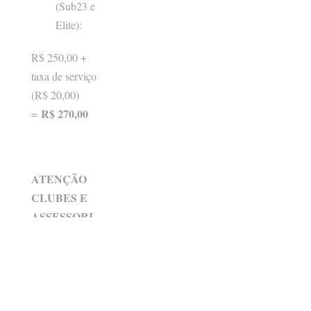
(Sub23 e
Elite):
R$ 250,00 +
taxa de serviço
(R$ 20,00)
R$ 270,00
=
ATENÇÃO
CLUBES E
ASSESSORI
AS!
No momento
da inscrição,
solicite sua