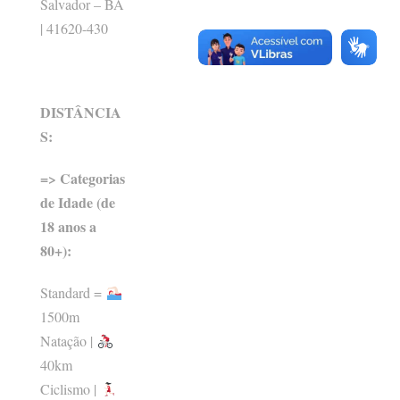
Salvador – BA
| 41620-430
DISTÂNCIA
S:
=> Categorias
de Idade (de
18 anos a
80+):
Standard =
1500m
Natação |
40km
Ciclismo |