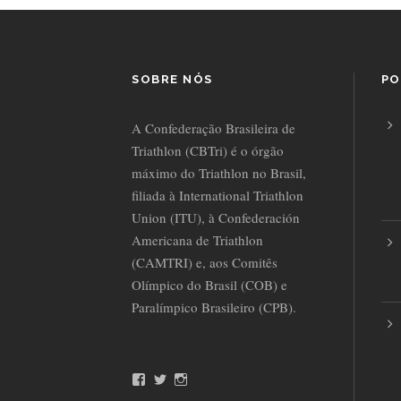
SOBRE NÓS
PO
A Confederação Brasileira de
Triathlon (CBTri) é o órgão
máximo do Triathlon no Brasil,
filiada à International Triathlon
Union (ITU), à Confederación
Americana de Triathlon
(CAMTRI) e, aos Comitês
Olímpico do Brasil (COB) e
Paralímpico Brasileiro (CPB).
F
T
I
a
w
n