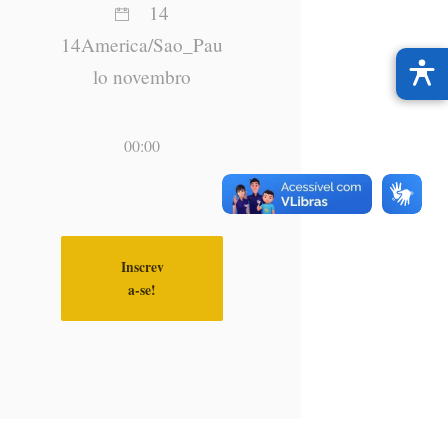
14
14America/Sao_Pau
lo novembro
00:00
Inscrev
a-se!