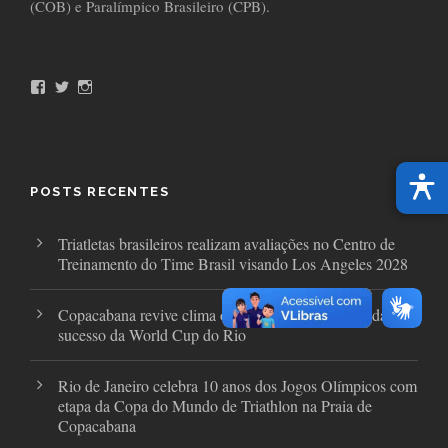
(COB) e Paralímpico Brasileiro (CPB).
F
T
I
a
w
n
c
i
s
e
t
t
b
t
a
o
e
g
o
r
r
POSTS RECENTES
k
a
m
Triatletas brasileiros realizam avaliações no Centro de
Treinamento do Time Brasil visando Los Angeles 2028
Copacabana revive clima olímpico após uma década com
sucesso da World Cup do Rio
Rio de Janeiro celebra 10 anos dos Jogos Olímpicos com
etapa da Copa do Mundo de Triathlon na Praia de
Copacabana