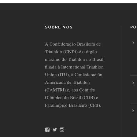
SOBRE NÓS
PO
A Confederação Brasileira de
Triathlon (CBTri) é o órgão
máximo do Triathlon no Brasil,
filiada à International Triathlon
Union (ITU), à Confederación
Americana de Triathlon
(CAMTRI) e, aos Comitês
Olímpico do Brasil (COB) e
Paralímpico Brasileiro (CPB).
F
T
I
a
w
n