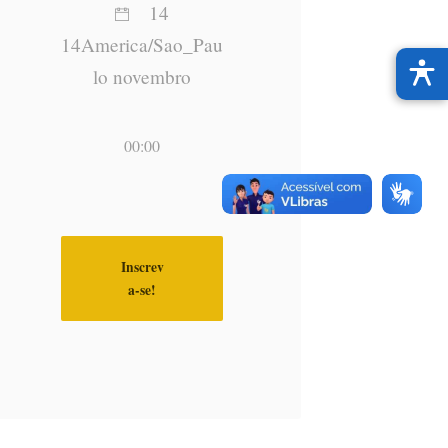
14
14America/Sao_Pau
lo novembro
00:00
Inscrev
a-se!