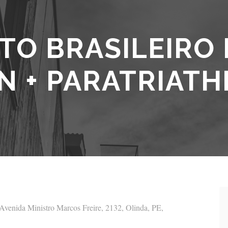
O BRASILEIRO 
 + PARATRIAT
ida Ministro Marcos Freire, 2132, Olinda, PE,