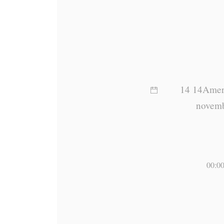
14 14Amer
novem
00:0