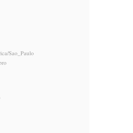
ica/Sao_Paulo
bro
0