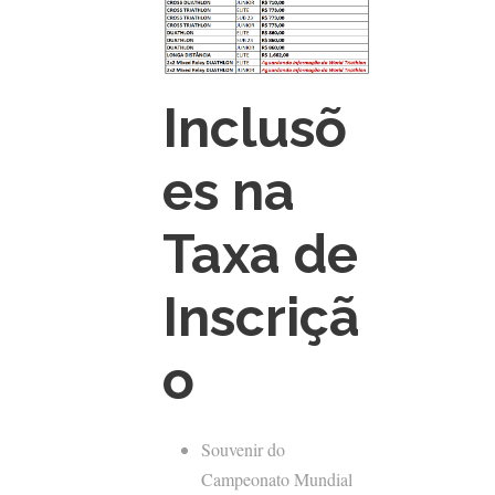
Inclusõ
es na
Taxa de
Inscriçã
o
Souvenir do
Campeonato Mundial