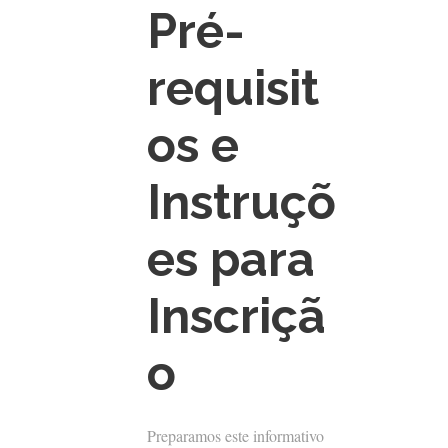
Pré-
requisit
os e
Instruçõ
es para
Inscriçã
o
Preparamos este informativo