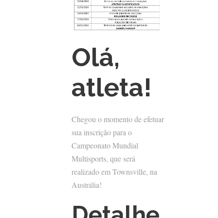
Olá,
atleta!
Chegou o momento de efetuar
sua inscrição para o
Campeonato Mundial
Multisports, que será
realizado em Townsville, na
Austrália!
Detalhe