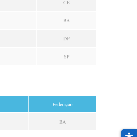
CE
BA
DF
SP
Federação
BA