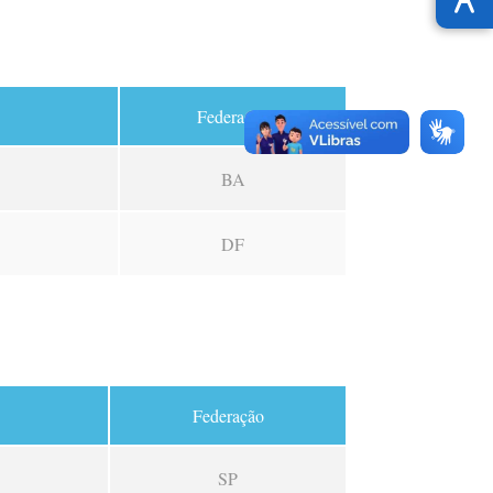
Federação
BA
DF
Federação
SP