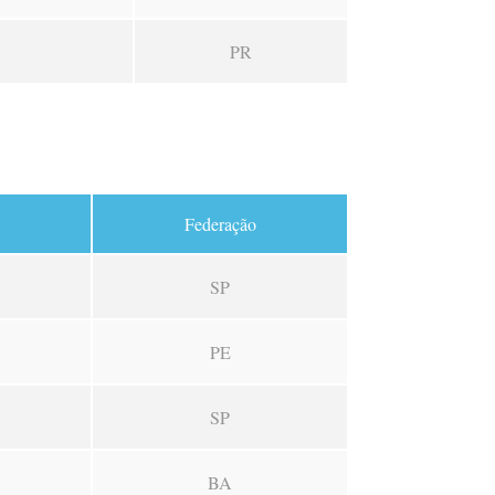
PR
Federação
SP
PE
SP
BA