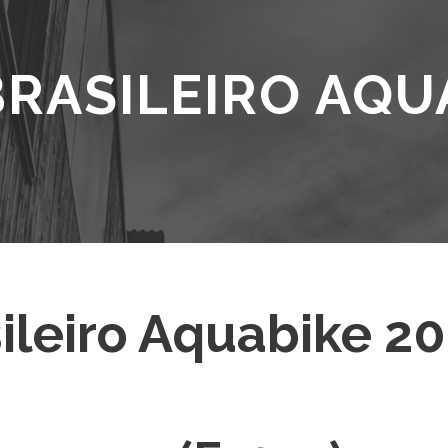
BRASILEIRO AQU
sileiro Aquabike 2