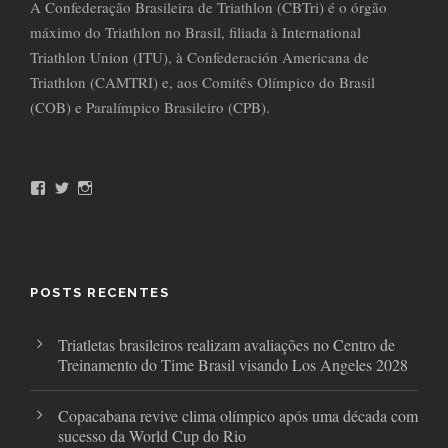
A Confederação Brasileira de Triathlon (CBTri) é o órgão
máximo do Triathlon no Brasil, filiada à International
Triathlon Union (ITU), à Confederación Americana de
Triathlon (CAMTRI) e, aos Comitês Olímpico do Brasil
(COB) e Paralímpico Brasileiro (CPB).
F
T
I
a
w
n
c
i
s
e
t
t
b
t
a
o
e
g
o
r
r
POSTS RECENTES
k
a
m
Triatletas brasileiros realizam avaliações no Centro de
Treinamento do Time Brasil visando Los Angeles 2028
Copacabana revive clima olímpico após uma década com
sucesso da World Cup do Rio