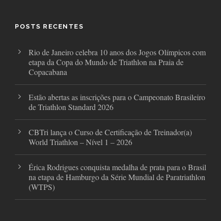
b
t
a
o
e
g
o
r
r
POSTS RECENTES
k
a
m
Rio de Janeiro celebra 10 anos dos Jogos Olímpicos com
etapa da Copa do Mundo de Triathlon na Praia de
Copacabana
Estão abertas as inscrições para o Campeonato Brasileiro
de Triathlon Standard 2026
CBTri lança o Curso de Certificação de Treinador(a)
World Triathlon – Nível 1 – 2026
Érica Rodrigues conquista medalha de prata para o Brasil
na etapa de Hamburgo da Série Mundial de Paratriathlon
(WTPS)