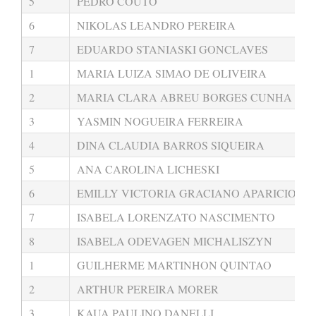
5
PEDRO COUTO
6
NIKOLAS LEANDRO PEREIRA
7
EDUARDO STANIASKI GONCLAVES
1
MARIA LUIZA SIMAO DE OLIVEIRA
2
MARIA CLARA ABREU BORGES CUNHA
3
YASMIN NOGUEIRA FERREIRA
4
DINA CLAUDIA BARROS SIQUEIRA
5
ANA CAROLINA LICHESKI
6
EMILLY VICTORIA GRACIANO APARICIO
7
ISABELA LORENZATO NASCIMENTO
8
ISABELA ODEVAGEN MICHALISZYN
1
GUILHERME MARTINHON QUINTAO
2
ARTHUR PEREIRA MORER
3
KAUA PAULINO DANELLI