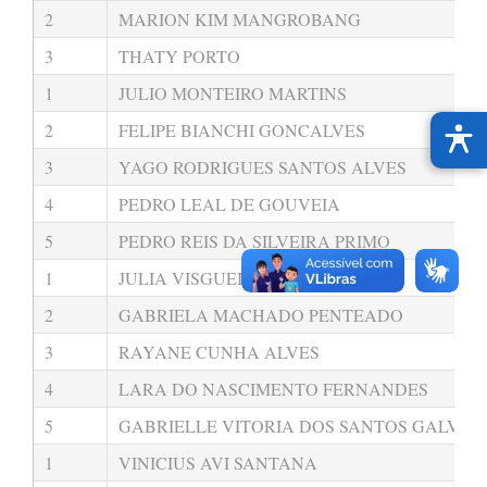
2
MARION KIM MANGROBANG
3
THATY PORTO
1
JULIO MONTEIRO MARTINS
2
FELIPE BIANCHI GONCALVES
3
YAGO RODRIGUES SANTOS ALVES
4
PEDRO LEAL DE GOUVEIA
5
PEDRO REIS DA SILVEIRA PRIMO
1
JULIA VISGUEIRO PEREIRA
2
GABRIELA MACHADO PENTEADO
3
RAYANE CUNHA ALVES
4
LARA DO NASCIMENTO FERNANDES
5
GABRIELLE VITORIA DOS SANTOS GALVAO
1
VINICIUS AVI SANTANA