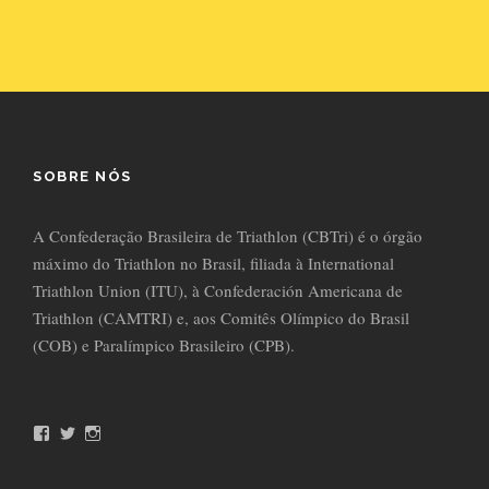
SOBRE NÓS
A Confederação Brasileira de Triathlon (CBTri) é o órgão
máximo do Triathlon no Brasil, filiada à International
Triathlon Union (ITU), à Confederación Americana de
Triathlon (CAMTRI) e, aos Comitês Olímpico do Brasil
(COB) e Paralímpico Brasileiro (CPB).
F
T
I
a
w
n
c
i
s
e
t
t