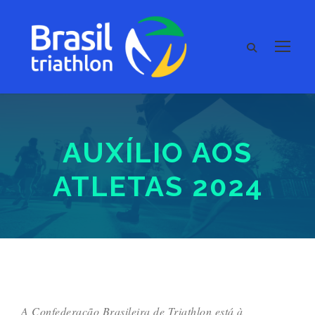
AUXÍLIO AOS
ATLETAS 2024
A Confederação Brasileira de Triathlon está à