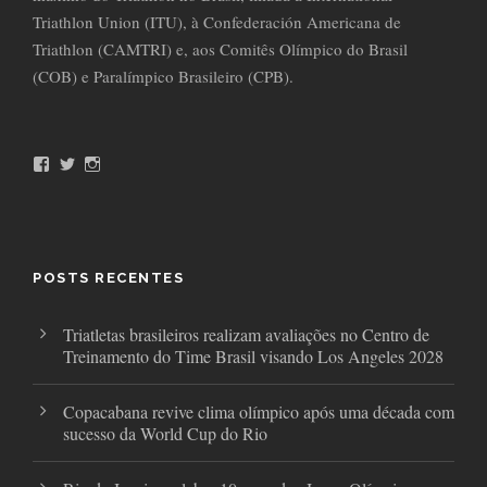
Triathlon Union (ITU), à Confederación Americana de
Triathlon (CAMTRI) e, aos Comitês Olímpico do Brasil
(COB) e Paralímpico Brasileiro (CPB).
F
T
I
a
w
n
c
i
s
e
t
t
b
t
a
o
e
g
o
r
r
POSTS RECENTES
k
a
m
Triatletas brasileiros realizam avaliações no Centro de
Treinamento do Time Brasil visando Los Angeles 2028
Copacabana revive clima olímpico após uma década com
sucesso da World Cup do Rio