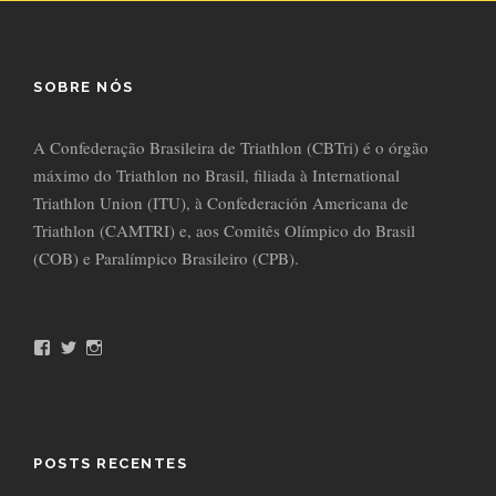
SOBRE NÓS
A Confederação Brasileira de Triathlon (CBTri) é o órgão
máximo do Triathlon no Brasil, filiada à International
Triathlon Union (ITU), à Confederación Americana de
Triathlon (CAMTRI) e, aos Comitês Olímpico do Brasil
(COB) e Paralímpico Brasileiro (CPB).
F
T
I
a
w
n
c
i
s
e
t
t
b
t
a
o
e
g
o
r
r
POSTS RECENTES
k
a
m