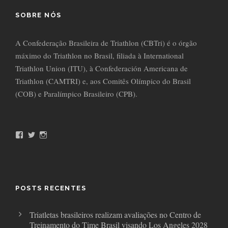
SOBRE NÓS
A Confederação Brasileira de Triathlon (CBTri) é o órgão
máximo do Triathlon no Brasil, filiada à International
Triathlon Union (ITU), à Confederación Americana de
Triathlon (CAMTRI) e, aos Comitês Olímpico do Brasil
(COB) e Paralímpico Brasileiro (CPB).
F
T
I
a
w
n
c
i
s
e
t
t
b
t
a
o
e
g
o
r
r
POSTS RECENTES
k
a
m
Triatletas brasileiros realizam avaliações no Centro de
Treinamento do Time Brasil visando Los Angeles 2028