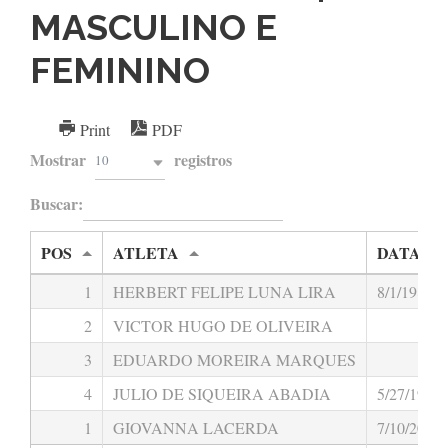
MASCULINO E
FEMININO
Print
PDF
Mostrar
registros
10
Buscar:
POS
ATLETA
DATA D
1
HERBERT FELIPE LUNA LIRA
8/1/1988
2
VICTOR HUGO DE OLIVEIRA
3
EDUARDO MOREIRA MARQUES
4
JULIO DE SIQUEIRA ABADIA
5/27/1940
1
GIOVANNA LACERDA
7/10/2002